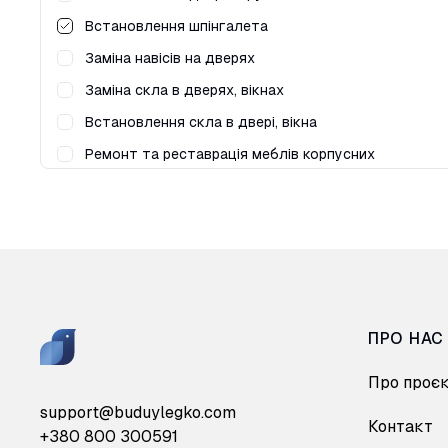
Встановлення шпінгалета
Заміна навісів на дверях
Заміна скла в дверях, вікнах
Встановлення скла в двері, вікна
Ремонт та реставрація меблів корпусних
Збирання корпусних меблів
Збирання м'яких меблів
Навішування полки
Перетяжка меблів
Виклик майстра для виміру корпусних меблів
ПРО НАС
Виготовлення корпусних меблів
Виготовлення м'яких меблів
Про проє
Виготовлення меблів з деревини
support@buduylegko.com
Контакт
+380 800 300591
Фарбування фасадів, меблів