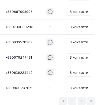
+380667993998
В контакти
–
+380730030280
В контакти
+380936578289
В контакти
+380679247481
В контакти
+380636224449
В контакти
–
+380800207879
В контакти