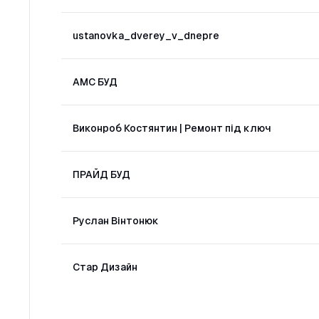
ustanovka_dverey_v_dnepre
АМС БУД
Виконроб Костянтин | Ремонт під ключ
ПРАЙД БУД
Руслан Вінтонюк
Стар Дизайн