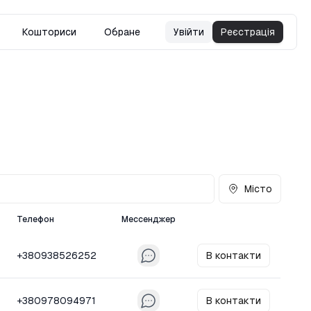
Кошториси
Обране
Увійти
Реєстрація
Місто
Телефон
Мессенджер
+380938526252
В контакти
+380978094971
В контакти