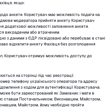
ахівця, якщо:
одо анкети. Користувач має можливість подати на
і відмови модератора прийняти анкету Користувач
я додаткової можливості заповнення анкети.
ся викраденим або втраченим.
ідно з даними з ЄДР ліквідовано або перебуває в стані
право відхилити анкету Фахівця без розголошення
авил, Користувач отримує можливість доступу до
ється на сторінці під час реєстрації.
 номер телефону українського оператора та адресу
ідомлення з кодом для аутентифікації Користувача.
може бути зареєстрований як Замовник і мати в
ис ставши Постачальником, Виконавцем, Майстром,.
навцем, Майстром, йому необхідно пройти