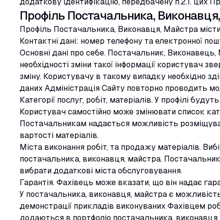
додаткову ідентифікацію, передбачену п.2.1. цих П
Профіль Постачальника, Виконавця,
Профіль Постачальника, Виконавця, Майстра місти
Контактні дані: номер телефону та електронної пош
Основні дані про себе. Постачальник, Виконавець, 
необхідності зміни такої інформації користувач зве
зміну. Користувачу в такому випадку необхідно з
даних Адміністрація Сайту повторно проводить мо
Категорії послуг, робіт, матеріалів. У профілі будуть
Користувач самостійно може змінювати список кате
Постачальникам надається можливість розміщува
вартості матеріалів.
Міста виконання робіт, та продажу матеріалів. Виб
постачальника, виконавця, майстра. Постачальник
вибрати додаткові міста обслуговування.
Гарантія. Фахівець може вказати, що він надає гара
У постачальника, виконавця, майстра є можливість
демонстрації прикладів виконуваних Фахівцем робіт
додаються в портфоліо постачальника, виконавця,