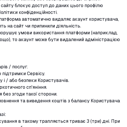
 сайту блокує доступ до даних цього профілю
олітики конфіденційності.
Платформа автоматично видаляє акаунт користувача,
ть на сайт чи припинили діяльність.
орушує умови використання платформи (наприклад,
тощо), то акаунт може бути видалений адміністрацією
рів / послуг.
 підтримки Сервісу.
у і / або безпеки Користувачів.
котичного сп'яніння.
 без згоди такої сторони.
повнення та виведення коштів з балансу Користувача
зі:
вання в такому трапляється триває 3 (три) дні. При