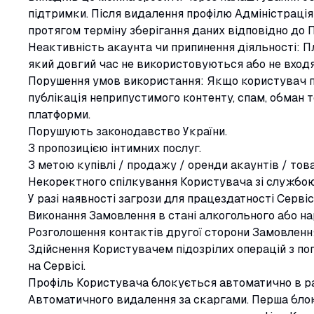
підтримки. Після видалення профілю Адміністрація
протягом терміну зберігання даних відповідно до П
Неактивність акаунта чи припинення діяльності: 
який довгий час не використовуються або не входя
Порушення умов використання: Якщо користувач п
публікація неприпустимого контенту, спам, обман 
платформи.
Порушують законодавство України.
З пропозицією інтимних послуг.
З метою купівлі / продажу / оренди акаунтів / това
Некоректного спілкування Користувача зі службою
У разі наявності загрози для працездатності Сервіс
Виконання Замовлення в стані алкогольного або нар
Розголошення контактів другої сторони Замовлення
Здійснення Користувачем підозрілих операцій з по
на Сервісі.
Профіль Користувача блокується автоматично в ра
Автоматичного видалення за скаргами. Перша блоку