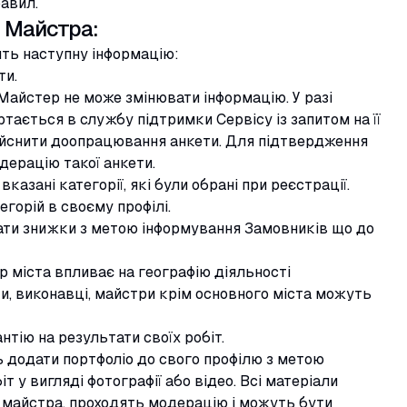
равил.
 Майстра:
ть наступну інформацію:
ти.
Майстер не може змінювати інформацію. У разі
ртається в службу підтримки Сервісу із запитом на її
дійснити доопрацювання анкети. Для підтвердження
дерацію такої анкети.
 вказані категорії, які були обрані при реєстрації.
горій в своєму профілі.
ти знижки з метою інформування Замовників що до
ір міста впливає на географію діяльності
и, виконавці, майстри крім основного міста можуть
нтію на результати своїх робіт.
 додати портфоліо до свого профілю з метою
 у вигляді фотографії або відео. Всі матеріали
 майстра, проходять модерацію і можуть бути