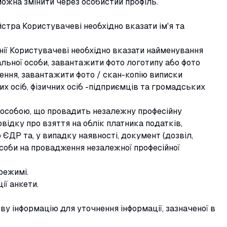
 можна змінити через особистий профіль.
тра Користувачеві необхідно вказати ім'я та
ії Користувачеві необхідно вказати найменування
альної особи, завантажити фото логотипу або фото
ення, завантажити фото / скан-копію виписки
х осіб, фізичних осіб -підприємців та громадських
ю особою, що провадить незалежну професійну
овідку про взяття на облік платника податків,
ЄДР та, у випадку наявності, документ (дозвіл,
особи на провадження незалежної професійної
режимі.
ї анкети.
ву інформацію для уточнення інформації, зазначеної в