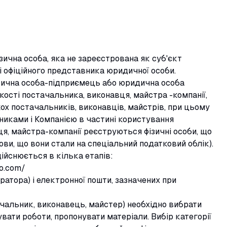
зична особа, яка не зареєстрована як суб'єкт
лі офіційного представника юридичної особи.
ізична особа-підприємець або юридична особа
якості постачальника, виконавця, майстра -компанії,
ох постачальників, виконавців, майстрів, при цьому
никами і Компанією в частині користування
ця, майстра-компанії реєструються фізичні особи, що
ви, що вони стали на спеціальний податковий облік).
ійснюється в кілька етапів:
o.com/
атора) і електронної пошти, зазначених при
тачальник, виконавець, майстер) необхідно вибрати
увати роботи, пропонувати матеріали. Вибір категорії