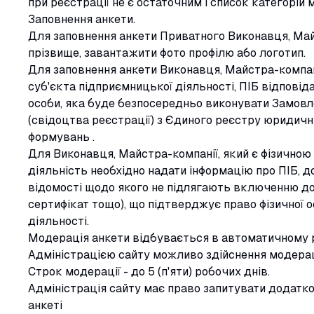
при реєстрації не є остаточним і список категорій
Заповнення анкети.
Для заповнення анкети Приватного Виконавця, Майс
прізвище, завантажити фото профілю або логотип.
Для заповнення анкети Виконавця, Майстра-компан
суб'єкта підприємницької діяльності, ПІБ відповід
особи, яка буде безпосередньо виконувати Замовл
(свідоцтва реєстрації) з Єдиного реєстру юридични
формувань .
Для Виконавця, Майстра-компанії, який є фізично
діяльність необхідно надати інформацію про ПІБ, д
відомості щодо якого не підлягають включенню до 
сертифікат тощо), що підтверджує право фізичної 
діяльності.
Модерація анкети відбувається в автоматичному 
Адміністрацією сайту можливо здійснення модераці
Строк модерації - до 5 (п'яти) робочих днів.
Адміністрація сайту має право запитувати додатко
анкеті