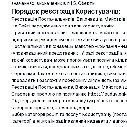
значеннях, визначених в п.1.5. Оферти.
Порядок реєстрації Користувачів:
Реєстрація Постачальників, Виконавців, Майстрів:
На Сайті передбачено три типи користувачів:
Приватний постачальник, виконавець, майстер - фі
підприємницької діяльності і яка не виступає в ро
Постачальник, виконавець, майстер -компанія - ф
(уповноважений представник). У разі реєстрації в 
такий користувач, може пропонувати послуги кільк
залишаючись відповідальним за їх дії перед Замов
Сервісами. Також в якості постачальника, виконав
провадять незалежну професійну діяльність (за умо
Реєстрація Постачальника, Виконавця, Майстра зд
Створення профілю по посиланню https://buduylegk
Підтвердження номера телефону (українського опер
створенні профілю, та месенджерів.
Вибір категорії робіт та послуг. Користувачу (пос
категорії в яких він зацікавлений надавати / викон