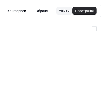
Кошториси
Обране
Увійти
Реєстрація