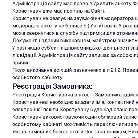
Адміністрація сайту має право відхилити анкету Ф
Користувач вже має профіль на Сайті.
Користувач не реагує на зауваження модератора щ
модерацію анкету не більше 5 (п'яти) разів. У раз
може звернутися в службу підтримки для отриманн
Документ, наданий виконавцем, майстром значить
У разі якщо суб'єкт підприємницької діяльності зг
ліквідації. Адміністрація сайту залишає за собою 
причин.
Після виконання всіх дій, зазначених в п.2.1.2. Пр
особистого кабінету.
Реєстрація Замовника:
Реєстрація Користувача в якості Замовника здійсню
Користувачеві необхідно вказати ім'я, контактний
електронної пошти. Корстувачу буде надіслано пов
Користувач використовуючи один обліковий запис 
особистому кабінеті можливість переключити зап
Якщо Замовник бажає стати Постачальником, Вико