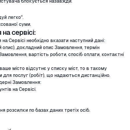
истувача блокується назавжди.
уй легко".
ксованої суми.
на сервісі:
а Сервісі необхідно вказати наступний дані:
 опис), докладний опис Замовлення, термін
амовлення, вартість роботи, спосіб оплати, контактні
аше місто відсутнє у списку міст, то в такому
для послуг (робіт), що надаються дистанційно.
ндерні Замовлення:
нтів на Сервісі.
ня розсилки по базах даних третіх осіб.