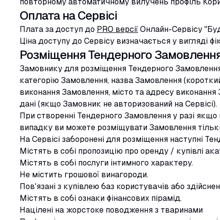
повторному автоматичному вилучень профіль Кор
Оплата на Сервісі
Плата за доступ до
PRO версії
Онлайн-Сервісу "Буд
Ціна доступу до Сервісу визначається у вигляді фі
Розміщення Тендерного Замовлення 
Замовнику для розміщення Тендерного Замовлення н
категорію Замовлення, назва Замовлення (короткий
виконання Замовлення, місто та адресу виконання З
дані (якщо Замовник не авторизований на Сервісі).
При створенні Тендерного Замовлення у разі якщо в
випадку ви можете розміщувати Замовлення тільки 
На Сервісі заборонені для розміщення наступні Те
Містять в собі пропозицію про оренду / купівлі акау
Містять в собі послуги інтимного характеру.
Не містить грошової винагороди.
Пов'язані з купівлею баз користувачів або здійснен
Містять в собі ознаки фінансових пірамід.
Націлені на жорстоке поводження з тваринами