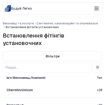
Будуй Легко
Виконавці та послуги
Сантехнічні, канализаційні та опалювальні
Встановлення фітінгів установочних
Встановлення фітінгів
установочних
Фільтри
Ім'я (Виконавець/Компанія)
Теле
ChernihivUnicon
+38