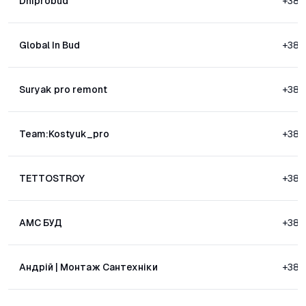
Dniprobud
+380
Global In Bud
+38
Suryak pro remont
+38
Team:Kostyuk_pro
+380
TETTOSTROY
+38
АМС БУД
+38
Андрій | Монтаж Сантехніки
+380