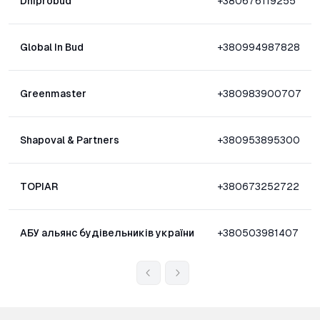
Dniprobud
+380676119255
Global In Bud
+380994987828
Greenmaster
+380983900707
Shapoval & Partners
+380953895300
TOPIAR
+380673252722
АБУ альянс будівельників україни
+380503981407