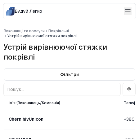
Будуй Легко
Виконавці та послуги
Покрівльні
Устрій вирівнюючої стяжки покрівлі
Устрій вирівнюючої стяжки
покрівлі
Фільтри
Ім'я (Виконавець/Компанія)
Телефо
ChernihivUnicon
+3809