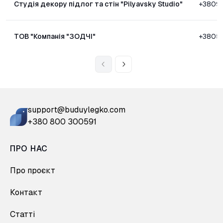
Студія декору підлог та стін "Pilyavsky Studio"
+3809
ТОВ "Компанія "ЗОДЧІ"
+3805
support@buduylegko.com
+380 800 300591
ПРО НАС
Про проєкт
Контакт
Статті