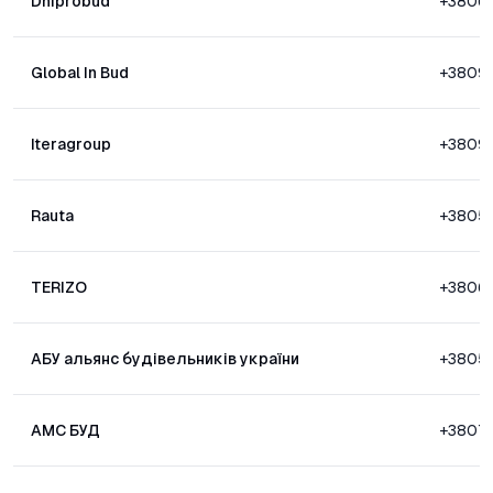
Dniprobud
+3806
Global In Bud
+3809
Iteragroup
+3809
Rauta
+3805
TERIZO
+3806
АБУ альянс будівельників україни
+3805
АМС БУД
+3807