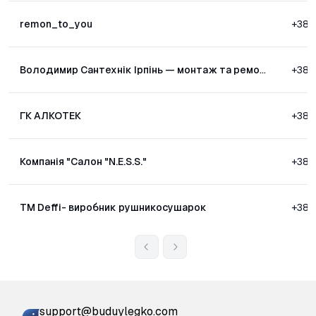
remon_to_you
+380
Володимир Сантехнік Ірпінь — монтаж та ремонт
+38
ГК АЛКОТЕК
+38
Компанія "Салон "N.E.S.S."
+38
ТМ Deffi- виробник рушникосушарок
+38
support@buduylegko.com