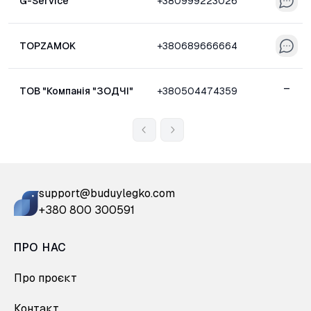
G-Service
+380999223026
TOPZAMOK
+380689666664
–
ТОВ "Компанія "ЗОДЧІ"
+380504474359
support@buduylegko.com
+380 800 300591
ПРО НАС
Про проєкт
Контакт