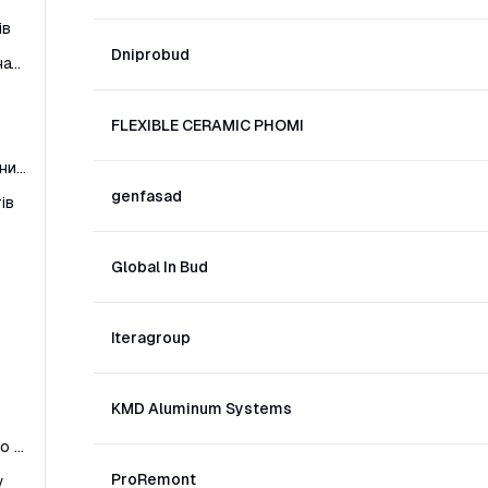
ів
Dniprobud
Утеплення стін пінопластом / кам'яною ватою з канатів
FLEXIBLE CERAMIC PHOMI
Устрій декоративних елементів (колони, пояси, пілони, пілястри, русти)
genfasad
ів
Global In Bud
Iteragroup
KMD Aluminum Systems
Монтаж каркаса з профільної труби вентильованого фасада
ProRemont
у