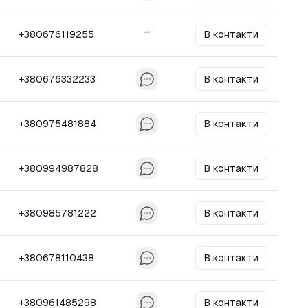
–
+380676119255
В контакти
+380676332233
В контакти
+380975481884
В контакти
+380994987828
В контакти
+380985781222
В контакти
+380678110438
В контакти
+380961485298
В контакти