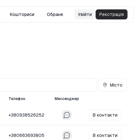
Кошториси
Обране
Увійти
Реєстрація
Місто
Телефон
Мессенджер
+380938526252
В контакти
+380663693805
В контакти