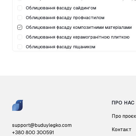
Облицювання фасаду сайдингом
Облицювання фасаду профнастилом
Облицювання фасаду композитними матеріалами
Облицювання фасаду керамогранітною плиткою
Облицювання фасаду піщаником
Облицювання фасаду гранітною плиткою
Ремонт міжпанельних швів
ПРО НАС
Про проє
support@buduylegko.com
Контакт
+380 800 300591