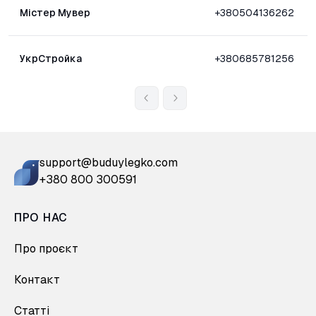
Містер Мувер
+380504136262
УкрСтройка
+380685781256
support@buduylegko.com
+380 800 300591
ПРО НАС
Про проєкт
Контакт
Статті