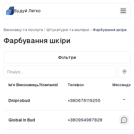
Будуй Легко
Виконавці та послуги
Штукатурні та малярні
Фарбування шкіри
Фарбування шкіри
Фільтри
Ім'я (Виконавець/Компанія)
Телефон
Мессендже
–
Dniprobud
+380676119255
Global In Bud
+380994987828