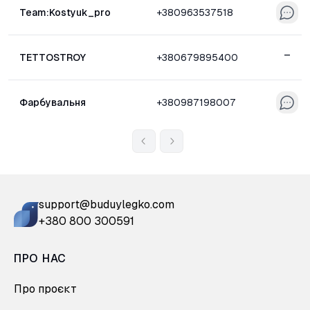
Team:Kostyuk_pro
+380963537518
–
TETTOSTROY
+380679895400
Фарбувальня
+380987198007
support@buduylegko.com
+380 800 300591
ПРО НАС
Про проєкт