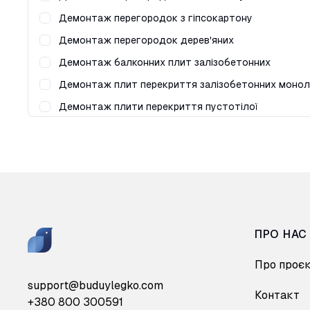
Демонтаж перегородок з гіпсокартону
Демонтаж перегородок дерев'яних
Демонтаж балконних плит залізобетонних
Демонтаж плити перекриття пустотілої
Демонтаж цементної стяжки підлоги
Демонтаж перекриття дощатого
Демонтаж паркету
Демонтаж лінолеума
Демонтаж ламіната
ПРО НАС
Демонтаж плінтусів
Демонтаж штукатурки
Про проє
Демонтаж шпалер/фарби
support@buduylegko.com
Контакт
+380 800 300591
Демонтаж плитки керамічної