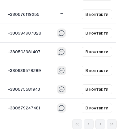
–
+380676119255
В контакти
+380994987828
В контакти
+380503981407
В контакти
+380936578289
В контакти
+380675581943
В контакти
+380679247481
В контакти