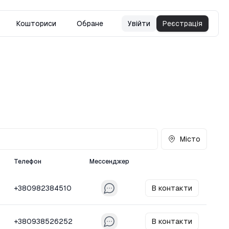
Кошториси
Обране
Увійти
Реєстрація
Місто
Телефон
Мессенджер
+380982384510
В контакти
+380938526252
В контакти