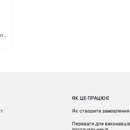
Демонтаж плит перекриття залізобетонних монолітних
ЯК ЦЕ ПРАЦЮЄ
кт
Як створити замовлення
Переваги для виконавців
постачальників